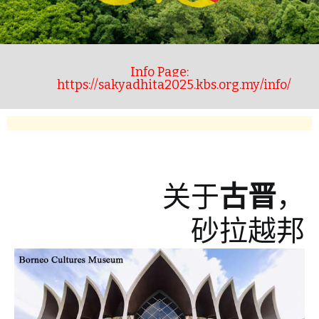
Info Page:
Info Page:
https://sakyadhita2025.kbs.org.my/info/
https://sakyadhita2025.kbs.org.my/info/
关于
古晋
，
砂拉越邦